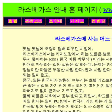
라스베가스 안내 홈 페이지 (
ww
호 텔
관광 코스
쑈 안내
카 지 노
컨 벤 션
라스베가스에 사는 어느
옛날 옛날에 호랑이 답배 피우던 시절에,
라스베가스에서는 카지노장에서 하는 노름은 별로 안
무지 좋아하는 John ( 한국 이름 박무식 ) 이라는 
반대로 마누라는 집안 살림은 잘 하는데, 문제는 
장남이란 아들은 부동산 사업 한다, 벤쳐 사업 한다
되는 일이 없고,
중국, 일본 한국피가 짬뽕인 며누리는 호텔 레스토
큰 딸은 시집도 가기 전에 멕시코인지 흑인인지 알
아버지도 없이 혼자서 기르고 있고,
둘째 아들은 대학에서 공부 한다고 하면서, 학교를 
매일 한다는 일이 PC 방에서 컴퓨터 게임 하는 게 
한국말 밖에 못하는 아버지 하고는 의사 소통이 잘
이렇게 8 식구가 한집에서 살았다.