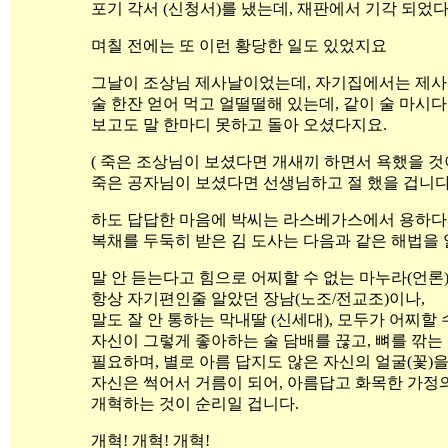
포기 각서 (신청서)를 냈는데, 재판에서 기각 되었다
며칠 전에는 또 이런 황당한 일도 있었지요
그날이 조상님 제사날이었는데, 자기집에서는 제사
술 한잔 얻어 먹고 얼떨떨해 있는데, 같이 술 마시
보고도 말 한마디 못하고 돌아 오셨다지요.
( 죽은 조상님이 보셨다면 개새끼 하면서 욕했을 것
죽은 공자님이 보셨다면 선생님하고 절 했을 겁니다 
하도 답답한 마음에 박씨는 라스베가스에서 용하다
복채를 두둑히 받은 김 도사는 다음과 같은 해법을 
말 안 듣는다고 힘으로 어찌할 수 없는 마누라(언론)
항상 자기편인줄 알았던 장남(노조/전교조)이나,
말도 잘 안 통하는 막내딸 (신세대), 모두가 어찌할
자신이 그렇게 좋아하는 술 담배를 끊고, 뼈를 깎는
필요하며, 별로 아름 답지도 않은 자신의 얼굴(꽃)
자신은 썩어서 거름이 되어, 아름답고 화목한 가정
개혁하는 것이 순리일 겁니다.
개혁! 개혁! 개혁!