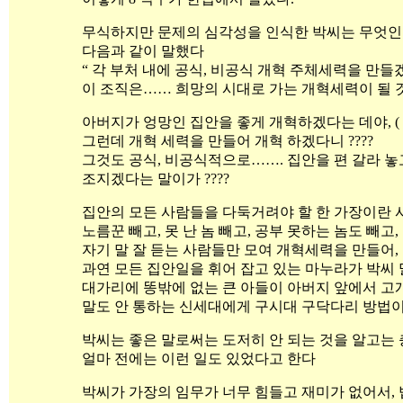
무식하지만 문제의 심각성을 인식한 박씨는 무엇
다음과 같이 말했다
“ 각 부처 내에 공식, 비공식 개혁 주체세력을 만
이 조직은…… 희망의 시대로 가는 개혁세력이 될 
아버지가 엉망인 집안을 좋게 개혁하겠다는 데야, ( 
그런데 개혁 세력을 만들어 개혁 하겠다니 ????
그것도 공식, 비공식적으로……. 집안을 편 갈라 놓고
조지겠다는 말이가 ????
집안의 모든 사람들을 다둑거려야 할 한 가장이란 
노름꾼 빼고, 못 난 놈 빼고, 공부 못하는 놈도 빼고,
자기 말 잘 듣는 사람들만 모여 개혁세력을 만들어,
과연 모든 집안일을 휘어 잡고 있는 마누라가 박씨 말
대가리에 똥밖에 없는 큰 아들이 아버지 앞에서 고개
말도 안 통하는 신세대에게 구시대 구닥다리 방법이 
박씨는 좋은 말로써는 도저히 안 되는 것을 알고는
얼마 전에는 이런 일도 있었다고 한다
박씨가 가장의 임무가 너무 힘들고 재미가 없어서, 법원에 가장