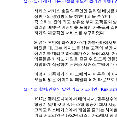
(2) 패밀리 레져 타운 건설을 주도한 윌리엄 베넷 ( Willia
서커스 서커스 호텔의 주인인 윌리엄 베넷은
정반대의 경영방식을 취했다고 볼 수 있다.
즉 스티브 윈이 최고 상류층 부자 고객을 대
윌리엄 베넷은 어린이를 포함한 가족들과 일
저가의 대중적인 서비스를 추구하였다.
80년대 초반에 라스베가스가 아틀란타에서도
빠졌을 때, 그는 카지노를 찾는 고객의 불만
어린이를 데리고 라스베가스에 놀러 와서, 
어른들은 카지노 게임을 즐길 수 있도록 만들
저렴하게 적용하여 서커스 서커스 호텔이 대 
이것이 기폭제가 되어 그때까지 어두운 이미
오늘의 밝은 이미지의 패밀리 레저 타운으로 
(3) 기업 합병/인수의 달인 커크 커코리언 ( Kirk Kerkor
1917년 켈리포니아에서 태어나서, 권투선수에
항공기 몇대 갖고 있는 소형 항공기 회사 사
그리고 라스베가스에서 게임을 즐기는 하이롤
커크 커코리언은 1962년 라스베가스에서 땅 80