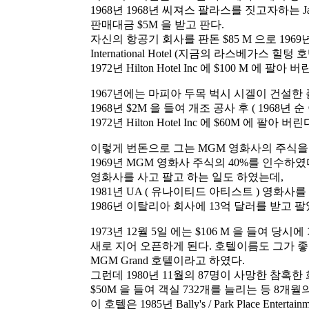
1968년 1968년 씨져스 팔라스를 짓고자하는 Jay
판매대금 $5M 을 받고 판다.
자신의 항공기 회사를 판돈 $85 M 으로 1969년
International Hotel (지금의 라스베가스 
1972년 Hilton Hotel Inc 에 $100 M 에 팔아 버
1967년에는 마피아 두목 벅시 시겔이 건설한 
1968년 $2M 을 들여 개조 공사 후 ( 1968년 순 
1972년 Hilton Hotel Inc 에 $60M 에 팔아 버린
이렇게 번돈으로 그는 MGM 영화사의 주식
1969년 MGM 영화사 주식의 40%를 인수하였
영화사를 사고 팔고 하는 일도 하였는데,
1981년 UA ( 유나이티드 아티스트 ) 영화사를
1986년 이탈리아 회사에 13억 달러를 받고 팔
1973년 12월 5일 에는 $106 M 을 들여 당시
새로 지어 오픈하게 된다. 호텔이름도 그가 
MGM Grand 호텔이라고 하였다.
그런데 1980년 11월의 87명이 사망한 참혹한
$50M 을 들여 객실 732개를 늘리는 등 8개
이 호텔은 1985년 Bally's / Park Place Ente