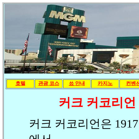
호텔
관광 코스
쑈 안내
카지노
컨벤
커크 커코리언 ( K
커크 커코리언은 1917년