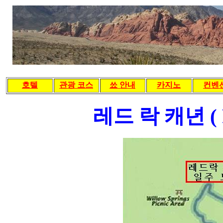
호텔
관광 코스
쑈 안내
카지노
컨벤
레드 락 캐년 ( R