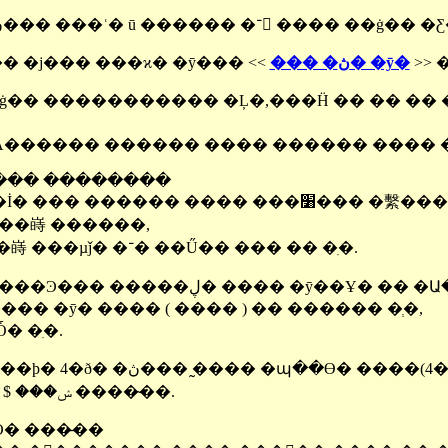
Ư�� �� �ڽ��� ���ʿ� ū ������ �־ ���� 
� �ڽ��� �ϳ��� ���ϰ� �ȳ��� <<
��� �ڽ� �ȳ�
>> 
ġ�� ����������� �Ļ�,���Ḧ �� �� ��
��� �߾� Ȧ������ ������ ���� ������ ���� �
���� ��������
������ �İ� ��� ������ ���� ��
����嵵 ������,
�ܿ￡�� ��Ű�嵵 ���µǰ� �־� ��Ű�� ��� �� �ִ�.
��� �ȳ� ���� ( ���� ) �� ������ �ְ�,
� �ִ�.
����翡 �Ƿ��ϸ� 4�ð� �ڽ��� �̰��� �պ��ϴ�
���� �ݾ��� $ 150 �����̴�.
Ͻ� ���̶��