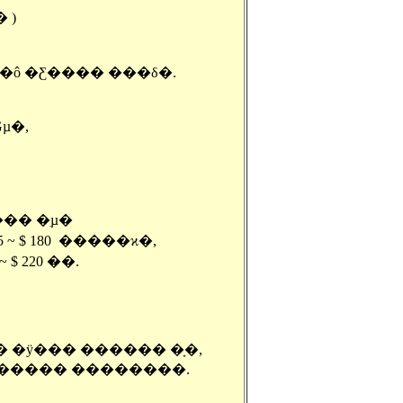
 ���� )
���� �� ���� ��ǳ ó�� �ѷ��Ŀ��� �־� ��ô �Ƹ���� ���δ�.
 �̿� �Ǵµ�,
�� �ִµ�
~ $ 180 �����ϰ�,
220 �̴�.
� �ÿ��� ������ �ָ�,
���� ����� ��������.