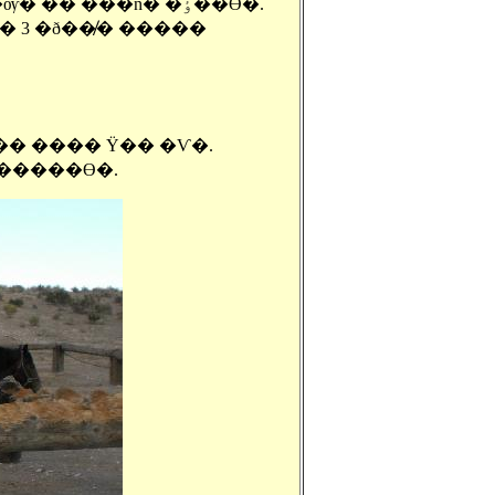
����̺� ��� �󽺺������� ���� ����� �̰��� �� �ѹ� �� ���ñ� �ٶ��ϴ�.
� 3 �ð��̸� �����
�ɾ�� �ӵ����� ���� Ÿ�� �Ѵ�.
�����ϴ�.