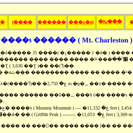
�Խ���
ȳ�
ī����
������
���λ�ȸ
����ƾ ������ ( Mt. Charleston )
�ó����� 35 ����( �¿����� 1 �ð� ) ����
����
�ع� 11,918 ��Ʈ ( 3,630 ��Ʈ )�� ��(ߣ)�̴�.
��(ߣ) ���� �αٿ��� �������� ���� �� ���� �
λ�
���� �ֺ����� ��û��,,, ���ȣ ó�� ����ƾ
�.
�ع� ����ƾ ( Mummy Mountain ) ---- �ع� 11,332 feet
�׸��ǽ� �� ( Griffith Peak ) --------- �ع� 11,053 feet ( 3,369
���� �� ����� ���� ���� ǰ�� �ִ� �����