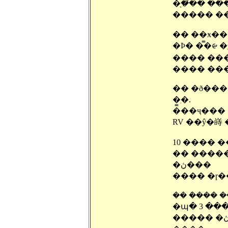
�ָ��̸� �
����� ��
�� ��ӿ���
�Ϸ� �̿�ᰡ 
���� �����̽
���� ����
�� �ð���
�ִ�.
�̿��ҷ���
RV ��ŷ�嵵 �
�� ������
�ڽ���
�պ� 3 ����(
����� �ڽ��� �ƴϸ鼭 ������ �ҳ��� �� ���̷� ��å��� ���� �� �� �ִ�