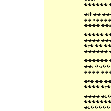
���� ��ũ�
���� ����
�ȳ� �� �
������ �
������ �
��ȥ �κε��
���� ����
�ȳ� �� �
���� �ȳ�
���� �󽺺
�󽺺�����