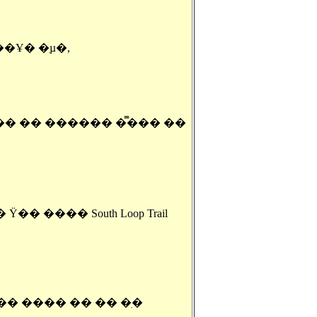
�Ұ� �ִµ�,
�� �� ������ �̿��� ��
��� South Loop Trail