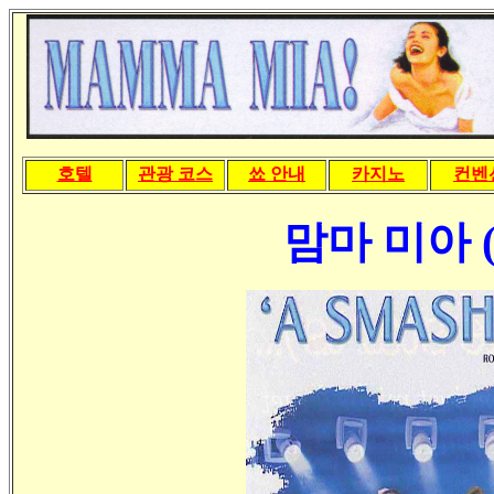
호텔
관광 코스
쑈 안내
카지노
컨벤
맘마 미아 ( 