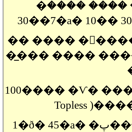
�ݿ����� ������ ���� ����
7��30�а� 10
�� ���� �󽺺��
�̲��� ���� ���� �
100���� �Ѵ� ��
Topless )
1�ð� 45�а� �پ��ϰ� ȭ���� ������