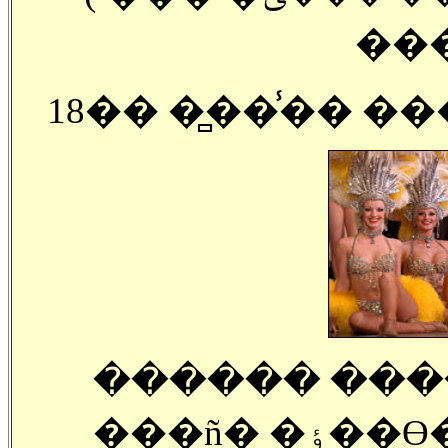
���
18�� �̻��̾�� �
������ ���� 
���ñ� �ٶ��