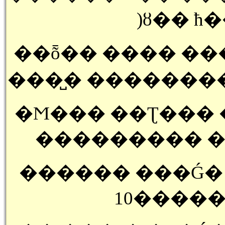
)ȣ�� ħ
��ȭ�� ���� ������
���̺� ��������
�Ϻ��� ��Ʈ��� �
��������� ��
������ ���Ǵ� ���
10����