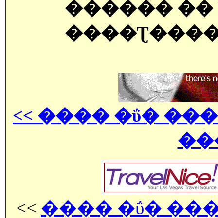
������ �� 
����Ʈ���� 
<< ���� �ΰ� ���
��
<<
���� �ΰ� ���