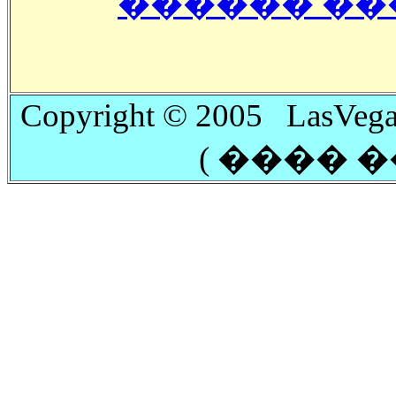
�ֺ����� �
Copyright © 2005 LasVega
( ���� 