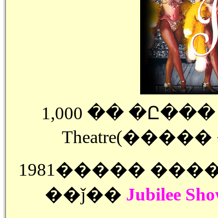
1,000 �� �Ը���
Theatre(���
1981����� �����
��ǰ��
Jubilee 