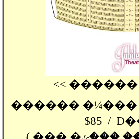
<< ������
������ �¼��� �
$85 / D�
( ��� �ݾ��� ���ݵ��� ������