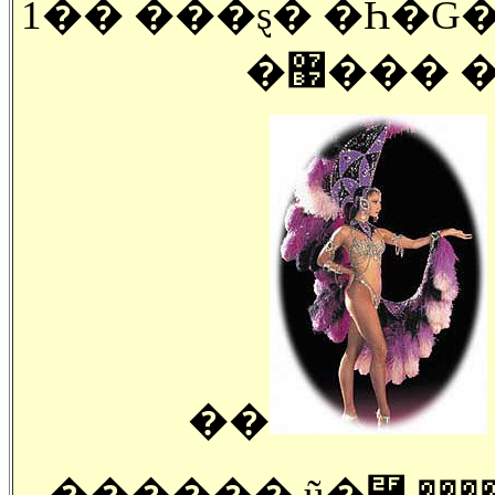
1�� ���ȿ� �Һ�Ǵ
�޷���
��
������ ũ�⿡ ���� ���