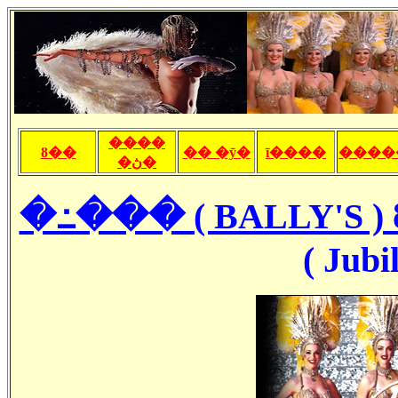
����
ȣ��
�� �ȳ�
ī����
����
�ڽ�
�߸��� ( BALLY'S )
( Jubi