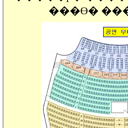
���ϴ� ���