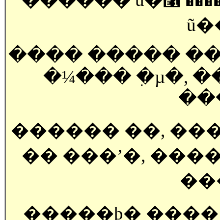
ũ�
���� ����� ���
�¼��� �ִµ�, 
��
������ ��, �����
�� ���ʼ�, ���� �ȹٷ� �� ��
��
�����ϸ� ���� ��