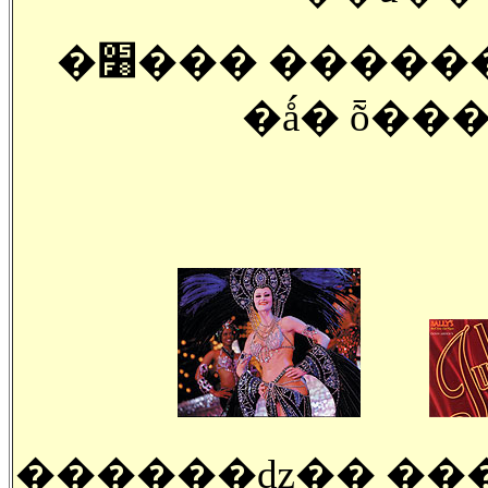
�׸��� ������ ������ �ֻ���̸�,
�ǻ� ȭ��
������ǳ�� ���⿡ �