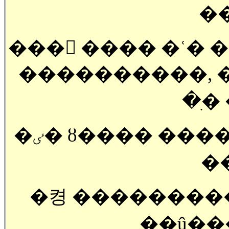
��
��� ���� �ʿ� ����,
����������, ���ڵ鵵 �Բ� �
�ִ�
�ٸ� ȣ���� ���� ���� �鷹�� ����
�
�켱 ���������
��û��