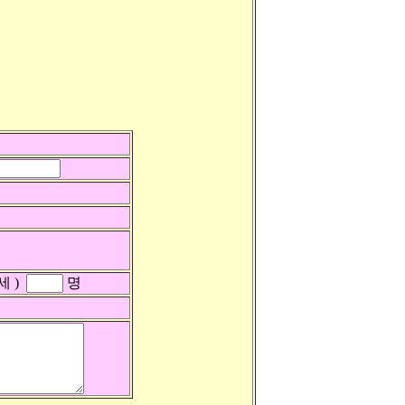
세 )
명