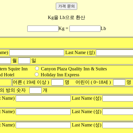
Kg을 Lb으로 환산
Kg =
Lb
ame)
Last Name (성)
월
일
tern Squire Inn
Canyon Plaza Quality Inn & Suites
rand Hotel
Holiday Inn Express
어른 ( 19세 이상 )
명 어린이 ( 0~18세 )
명
의 방의 숫자
개
t Name)
Last Name (성)
t Name)
Last Name (성)
t Name)
Last Name (성)