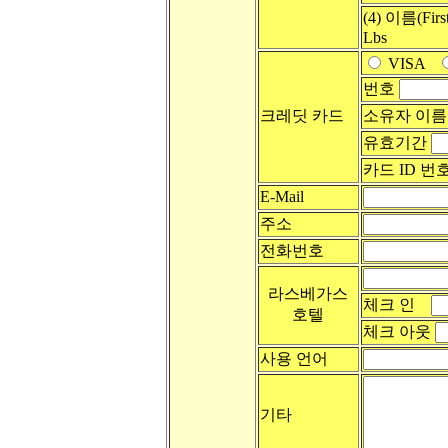
(4) 이름(Firs
Lbs
VISA
번호
크레딧 카드
소유자 이
유효기간
카드 ID 번
E-Mail
주소
전화번호
라스베가스
체크 인
호텔
체크 아웃
사용 언어
기타