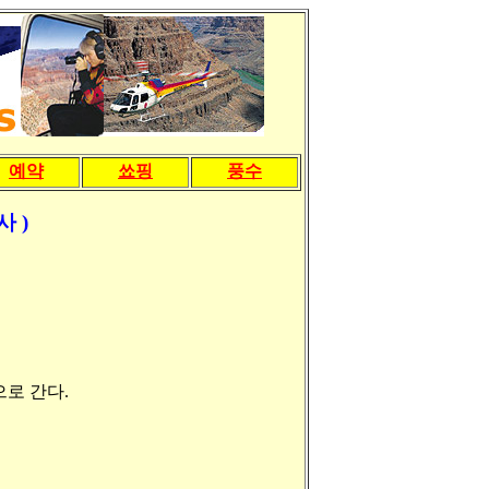
예약
쑈핑
풍수
사 )
로 간다.