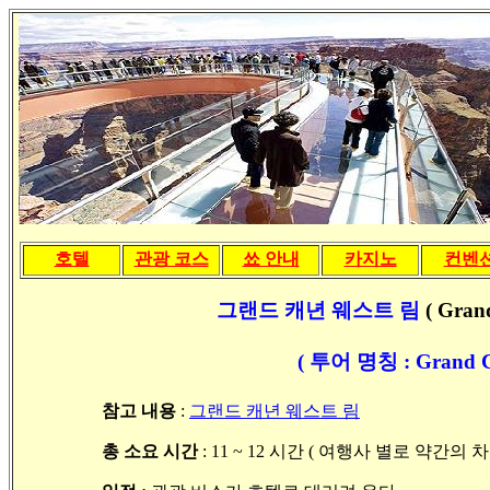
호텔
관광 코스
쑈 안내
카지노
컨벤
그랜드 캐년
웨스트 림
( Gran
( 투어 명칭 : Grand Ca
참고 내용
:
그랜드 캐년 웨스트 림
총
소요 시간
: 11 ~ 12
시간
(
여행사 별로 약간의 