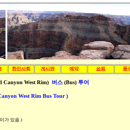
션
한인사회
게시판
예약
쑈핑
풍
d Canyon West Rim)
버스
(Bus)
투어
nyon West Rim Bus Tour )
차이가 있음
)