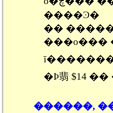
ȣ�ڿ��� �����ϸ鼭 ȣ�� ���Ƿ�
����Ͽ�
�� �����
ī�������
������, ����