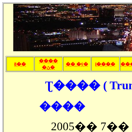
����
ȣ��
�� �ȳ�
ī����
��
�ڽ�
Ʈ���� ( Trump
����
2005�� 7�