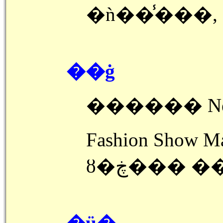
�ǹ��̾���,
��ġ
Fashion Show M
ȣ�ڿ��� 
�ü�