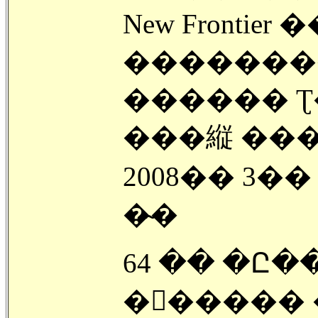
New Frontier �
�������
������ Ʈ��
���縦 ��
2008�� 3�
�̴�
64 �� �Ը�
�󽺺�����