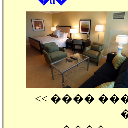
<< ���� ��