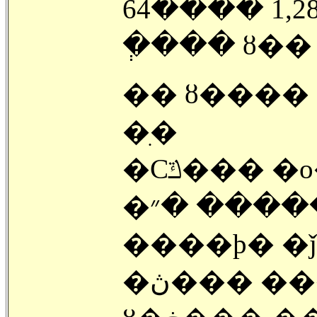
64���� 1
�ְ��� ȣ��
�� ȣ���� �Ϻδ� 
�ִ�
�Ϲݿ��� �о��� ������
�ڽ��� ����� ������ �״��
����ϸ� �ǰ
�ڽ��� ������� �ʴ� �Ⱓ����