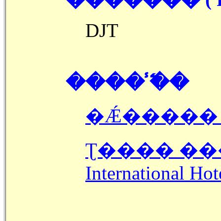
DJT
���� �̾߱�
�Ǽ����� 
Ʈ���� ���ͳ׼ų� ȣ�� ( 
International Hot