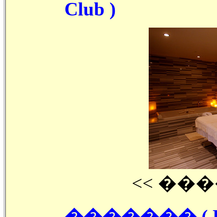
Club )
<< ���
������� ( Res