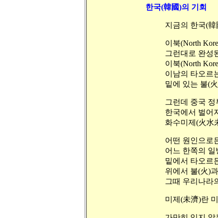
한국(韓國)의 기회
지금의 한국(韓
이북(North Ko
그런대로 완성된
이북(North K
이남의 타오르는
밑에 있는 불(火
그런데 중국 정
한국에서 벌어지
화수미제(火水未
어떤 원인으로든
어느 한쪽의 일
밑에서 타오르든
위에서 불(火)
그때 우리나라의
미제(未濟)란 
가만히 있지 않는