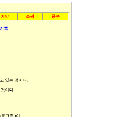
예약
쑈핑
풍수
 기회
고 있는 것이다.
 것이다.
/몽고족 )이