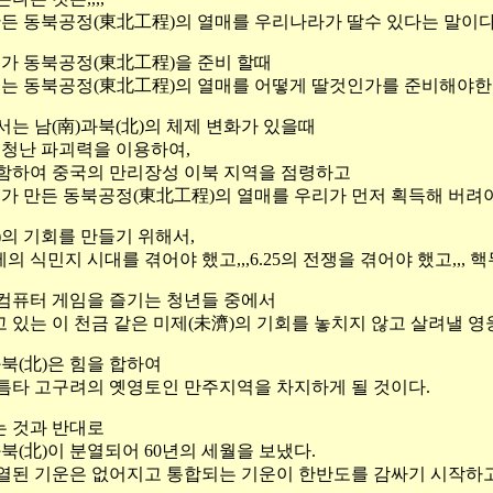
만든 동북공정(東北工程)의 열매를 우리나라가 딸수 있다는 말이다
부가 동북공정(東北工程)을 준비 할때
부는 동북공정(東北工程)의 열매를 어떻게 딸것인가를 준비해야한
서는 남(南)과북(北)의 체제 변화가 있을때
엄청난 파괴력을 이용하여,
함하여 중국의 만리장성 이북 지역을 점령하고
부가 만든 동북공정(東北工程)의 열매를 우리가 먼저 획득해 버려야
)의 기회를 만들기 위해서,
 식민지 시대를 겪어야 했고,,,6.25의 전쟁을 겪어야 했고,,, 
컴퓨터 게임을 즐기는 청년들 중에서
 있는 이 천금 같은 미제(未濟)의 기회를 놓치지 않고 살려낼 영
)과북(北)은 힘을 합하여
틈타 고구려의 옛영토인 만주지역을 차지하게 될 것이다.
 것과 반대로
북(北)이 분열되어 60년의 세월을 보냈다.
열된 기운은 없어지고 통합되는 기운이 한반도를 감싸기 시작하고