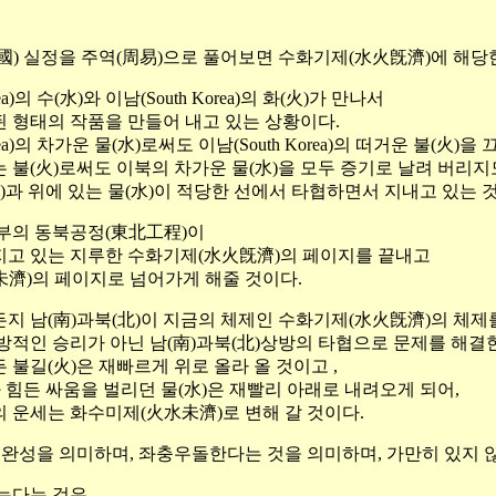
國) 실정을 주역(周易)으로 풀어보면 수화기제(水火旣濟)에 해당
rea)의 수(水)와 이남(South Korea)의 화(火)가 만나서
 형태의 작품을 만들어 내고 있는 상황이다.
orea)의 차가운 물(水)로써도 이남(South Korea)의 떠거운 불(火)을
 불(火)로써도 이북의 차가운 물(水)을 모두 증기로 날려 버리지
)과 위에 있는 물(水)이 적당한 선에서 타협하면서 지내고 있는 
부의 동북공정(東北工程)이
고 있는 지루한 수화기제(水火旣濟)의 페이지를 끝내고
濟)의 페이지로 넘어가게 해줄 것이다.
지 남(南)과북(北)이 지금의 체제인 수화기제(水火旣濟)의 체제
방적인 승리가 아닌 남(南)과북(北)상방의 타협으로 문제를 해결
 불길(火)은 재빠르게 위로 올라 올 것이고 ,
과 힘든 싸움을 벌리던 물(水)은 재빨리 아래로 내려오게 되어,
 운세는 화수미제(火水未濟)로 변해 갈 것이다.
미완성을 의미하며, 좌충우돌한다는 것을 의미하며, 가만히 있지 
다는 것은,,,,