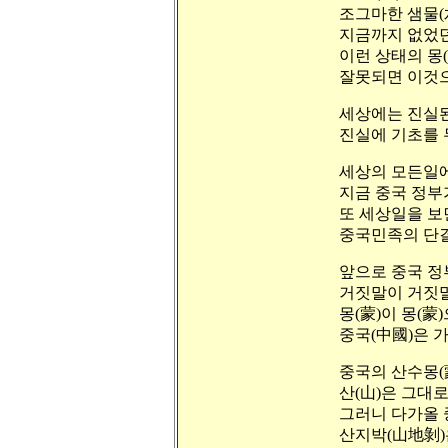
조그마한 샘물(
지금까지 없었던
이런 상태의 몽
잘못되면 이것으
세상에는 진실된
진실에 기초를 
세상의 모든일에
지금 중국 정부
또 세상일을 보
중국민족의 단결
앞으로 중국 정
거짓말이 거짓말을
몽(蒙)이 몽(蒙
중국(中國)은 
중국의 산수몽(
산(山)은 그대
그러니 다가올 
산지박(山地剝)