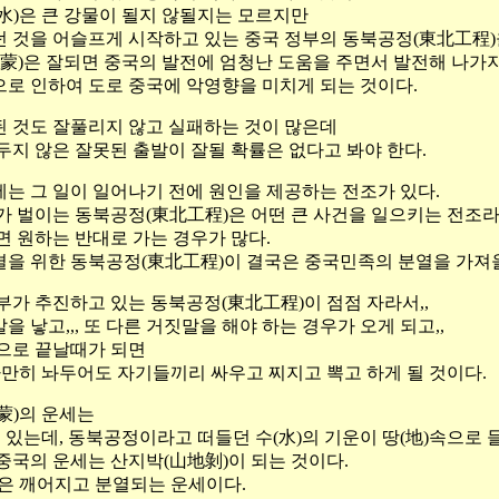
水)은 큰 강물이 될지 않될지는 모르지만
 것을 어슬프게 시작하고 있는 중국 정부의 동북공정(東北工程)
(蒙)은 잘되면 중국의 발전에 엄청난 도움을 주면서 발전해 나가
로 인하여 도로 중국에 악영향을 미치게 되는 것이다.
 것도 잘풀리지 않고 실패하는 것이 많은데
두지 않은 잘못된 출발이 잘될 확률은 없다고 봐야 한다.
는 그 일이 일어나기 전에 원인을 제공하는 전조가 있다.
가 벌이는 동북공정(東北工程)은 어떤 큰 사건을 일으키는 전조라
면 원하는 반대로 가는 경우가 많다.
을 위한 동북공정(東北工程)이 결국은 중국민족의 분열을 가져올
부가 추진하고 있는 동북공정(東北工程)이 점점 자라서,,
 낳고,,, 또 다른 거짓말을 해야 하는 경우가 오게 되고,,
)으로 끝날때가 되면
가만히 놔두어도 자기들끼리 싸우고 찌지고 뽁고 하게 될 것이다.
蒙)의 운세는
로 있는데, 동북공정이라고 떠들던 수(水)의 기운이 땅(地)속으로 
중국의 운세는 산지박(山地剝)이 되는 것이다.
은 깨어지고 분열되는 운세이다.