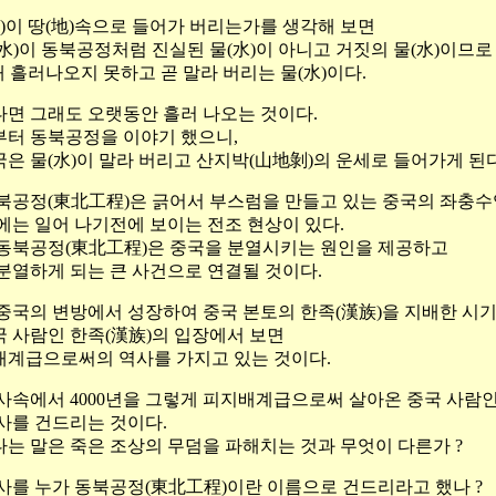
水)이 땅(地)속으로 들어가 버리는가를 생각해 보면
水)이 동북공정처럼 진실된 물(水)이 아니고 거짓의 물(水)이므로
래 흘러나오지 못하고 곧 말라 버리는 물(水)이다.
다면 그래도 오랫동안 흘러 나오는 것이다.
년부터 동북공정을 이야기 했으니,
국은 물(水)이 말라 버리고 산지박(山地剝)의 운세로 들어가게 된다
북공정(東北工程)은 긁어서 부스럼을 만들고 있는 중국의 좌충수
에는 일어 나기전에 보이는 전조 현상이 있다.
동북공정(東北工程)은 중국을 분열시키는 원인을 제공하고
분열하게 되는 큰 사건으로 연결될 것이다.
중국의 변방에서 성장하여 중국 본토의 한족(漢族)을 지배한 시기
 사람인 한족(漢族)의 입장에서 보면
계급으로써의 역사를 가지고 있는 것이다.
년역사속에서 4000년을 그렇게 피지배계급으로써 살아온 중국 사람인
사를 건드리는 것이다.
는 말은 죽은 조상의 무덤을 파해치는 것과 무엇이 다른가 ?
사를 누가 동북공정(東北工程)이란 이름으로 건드리라고 했나 ?