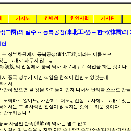
내
카지노
컨벤션
한인사회
게시판
국(中國)의 실수 -- 동북공정(東北工程) -- 한국(韓國)의
이란
서는 정부차원에서 동북공정(東北工程)이라는 이름으로
는 그대로 놔두지 않고,,,
족(漢族)의 입장에서 중국 역사 바로세우기 작업을 하는 것이다.
속에서 중국 정부가 이런 작업을 한적이 한번도 없었는데
정부에서
가만히 있으면 될 것을 자기들이 먼저 나서서 난리를 스스로 만들
노력하지 않아도,, 가만히 두어도,,, 진실 그 자체로 그대로 있는
국에서는 그 역사적인 진실이 밝혀지는 것이 두려운 것이다.
 안두려웠나 ?
중국 사람인 한족(漢族)의 역사는 별로 없고
 시작하여 남쪽을 차지한 이민족 ( 한민족/만주족/여진족/거란족