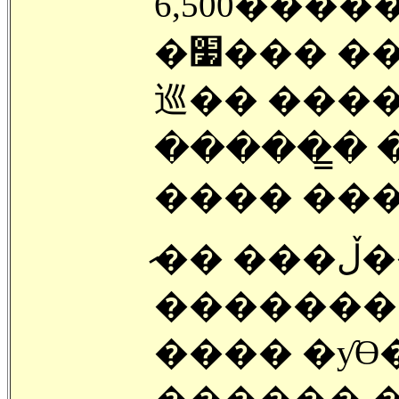
6,500����
�׷��� ������ ���� ���� �
巡�� ����
�����̳� ��ݺ��� �Ͼ �
���� ���̴
�̷� ���ڵ��� ������ ����
�������
���� �ƴϴ�