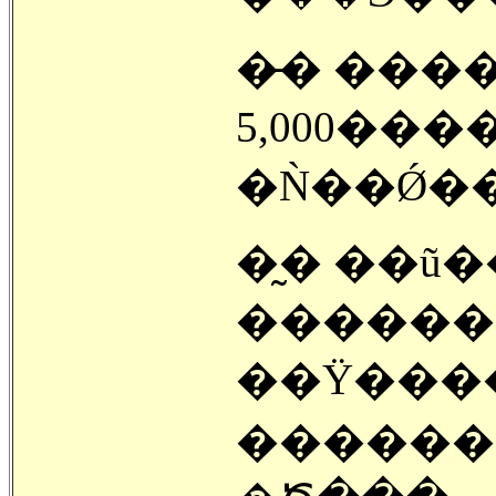
�̵� ���
5,000��
�Ǹ��Ǿ���
�̰� ��ũ��
������
��Ÿ����
������ 