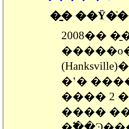
�̱� ��Ÿ�ֿ
2008�� �̱
�����ο�
(Hanksvill
�ʽ� ���
���� 2 
���� �
�߱��Ͽ��