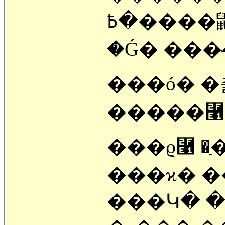
�߿����鼭 ���ϱⰡ ���� ����
�Ǵ� ���̴
���ó� �
���ϱ⿡ �ַ� �
���ϰ� 
���Կ� ���� �