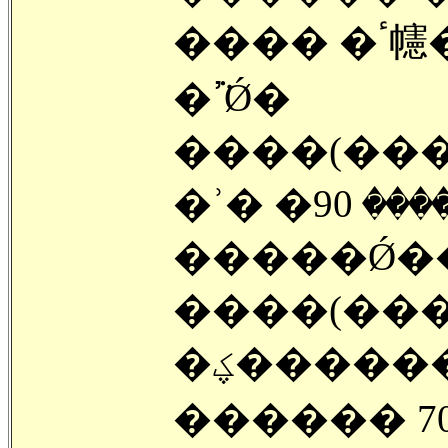
���� �ٴ幰�� ��ȯ�ϴ� ������
�ߴܵǾ�
����(���)�
�ʾ� �ؾ� ������ 90%��
�����Ǿ�
����(���
�ؼ������� ����Ǹ鼭 ����
������ 7