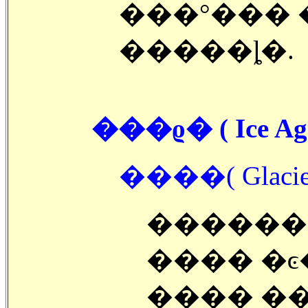
���°��� �
�����ȴ�.
���ϱ� ( Ice Age
����( Glacier
������
���� �ͼ
���� ��