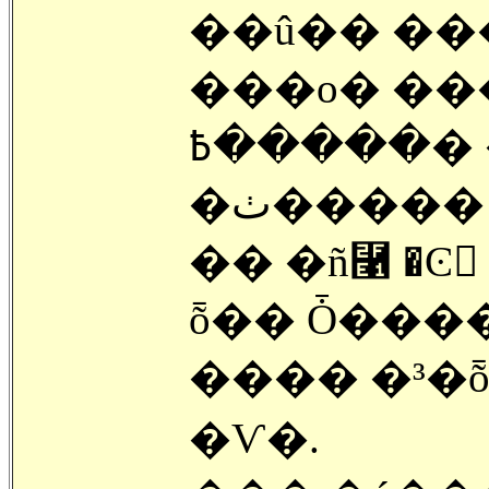
��û�� ��
���ο� ���ؼ� ���ڵ�
�����߿� �ִµ� ȭ�� ������
�ٺ����
�� �ñ⿡ �
ȭ�� Ȱ���
���� �³�ȭ��
�Ѵ�.