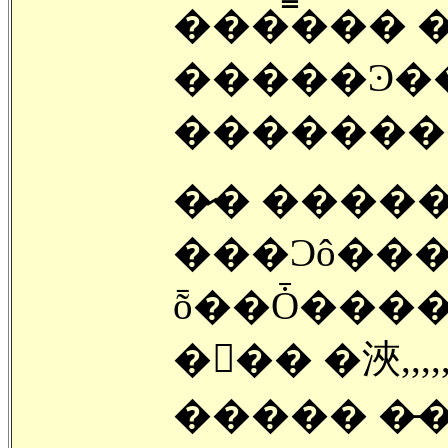
���̿���
�����Ͽ��� �
�������
�̷� ���
���Ͻô��� ��
ȭ��Ȱ���� �
��� �浹,,,,,
����� �̵�