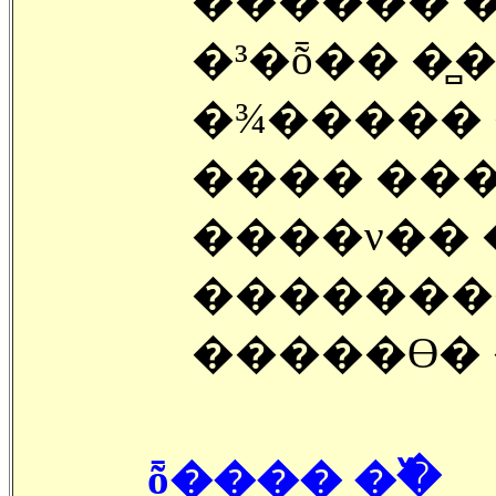
������ 
�³�ȭ�� �̻����,,,, 
�¾����� �
���� ��
����ν�� 
����������
�����ϴ� 
ȭ���� �߰�