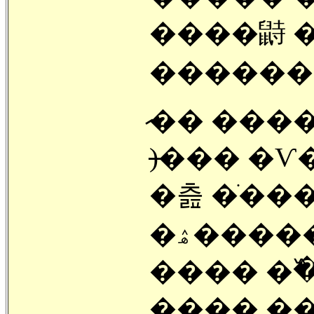
����鼭 �پ��� ���
������
�̷� ���� ���� �
)�̶�� �Ѵ�
�츮 �ֺ��
�ۿ����� ���� ��������
���� �߰�
���� �