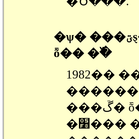
�Ծ���.
�ѱ� ���ؾȿ��� ���� ���ڱ�
ȭ�� �߰�
1982�� �
������
���
�׸��� ���� ���縦 �غ��ϱ�