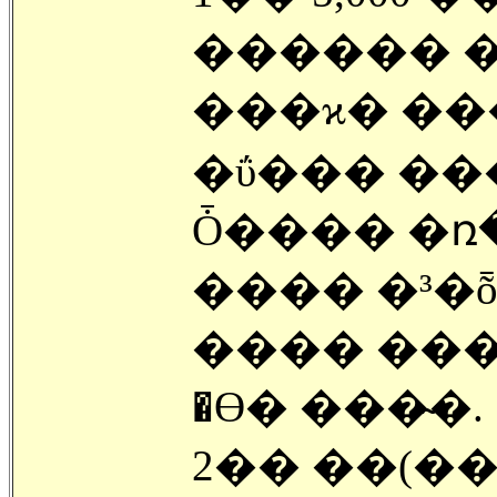
������ 
���ϰ� ��
�ΰ��� ��
Ȱ���� �ռ�
���� �³�
���� ��
�ϴ� ���̴�.
2�� ��(��