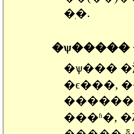
�ִ�.
�ѱ����� 
�ѱ��� �
�ϵ���, 
������,
���ʱ�, 