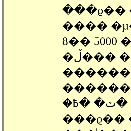
���ϱ�� �
���� �ִµ
8�� 500
�ڵ��� 
������
��������
�ۿ� ���� �� �ٽ� �߿�����
���ϱ��