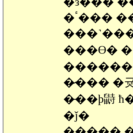
�з��� 
�ٴ��� ����(���)����
���˺��
���ϴ� 
������ 
�̷��� �
�̵��ϸ鼭 ħ�� �� ��� �ۿ
�ǰ�
����� 