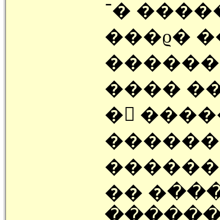
�
���ϱ� �
������
� ���
������ 
������ 
�� �ٽ� �˼� ����
������