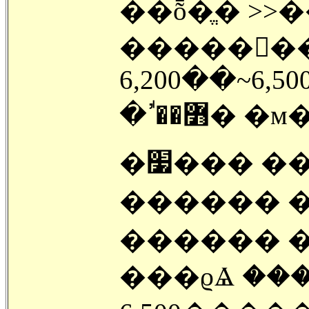
��ȭ�ֱ� >
�����󿡼�
6,200��~6
�߻��ߴٰ�
�׷��� ���� �츮�� ��� �ִ�
������ �
������ 
���ϱⰡ ��