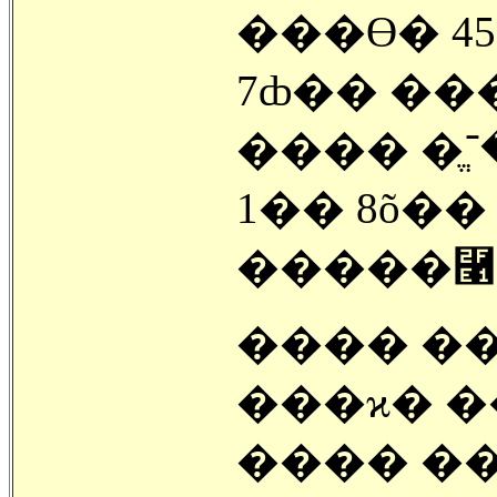
���ϴ� 4
7ȸ�� ��
���� �ֱٿ� �־��� ���ϱ�� ��
1�� 8õ��
�����⿡ ��
���� �
���ϰ� 
���� �־��� ���� ����