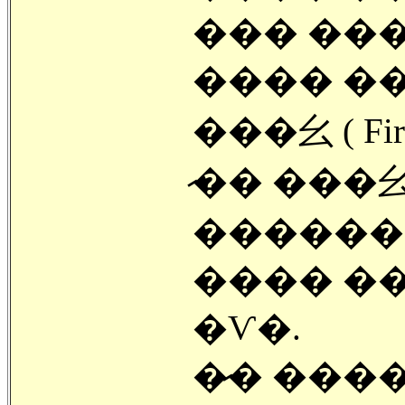
��� ���
���� ��
���⼳ ( Fi
�̷� ���
������
���� ���� 
�Ѵ�.
�̷� ���