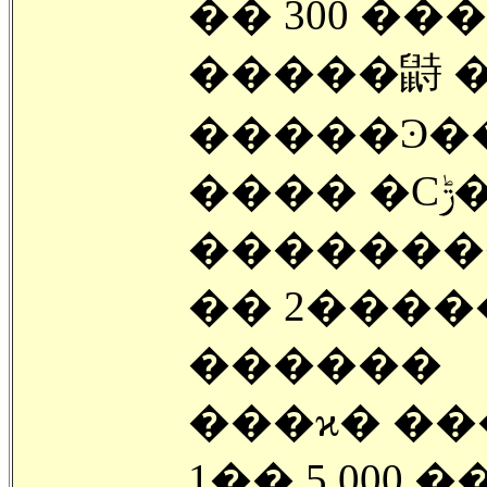
�� 300 �
�����鼭 
�����Ͽ���
���� �Ϲݱ��� ��κ���
�������� ���
�� 2���
������
���ϰ� ��
1�� 5,000 