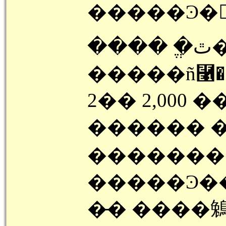
�����Ͽ��
���� �ֱٿ� �Ͼ ��Ǳ� ������
�����ñ⿡�
2�� 2,000
������ �
������� 6
�����Ͽ��
�̵� ����