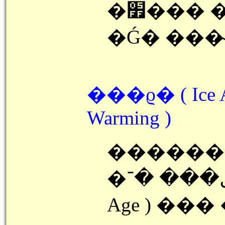
�׿��� �ᱹ ���� ( Glacier ) ��
�Ǵ� ���̴
���ϱ� ( Ice A
Warming )
������ 
�ڵ��� �־��� �ñ⸦ ���ϱ� ( Ice
Age ) ���