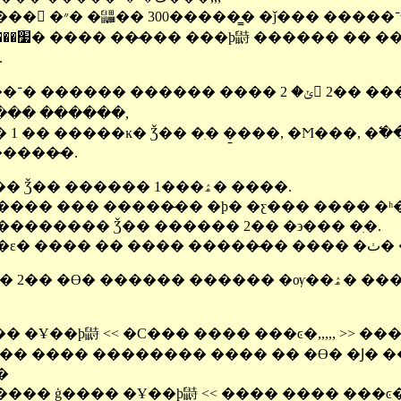
.
 �ִ� �ѱ�
��� ������,
����̴�.
1�� �������� Ǯ�� ������ 1���ۿ� ����.
�������� Ǯ�� ������ 2�� �϶��� �ִ�.
������ 2
ϴ� ������ ������ �ѹ��ۿ� ���� �ʴ� ������ ������
 �Ұ��ϸ鼭 << �Ϲ��� ���� ���ͼ�,,,,, >> ���
� �������� ���� �� �ϴ� �Ϳ� ���ؼ� ������ ǥ�ø� �Ѵ�
�
�� ģ���� �Ұ��ϸ鼭 << ���� ���� ���ͼ�,,,