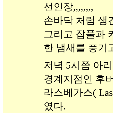
선인장,,,,,,,,
손바닥 처럼 생긴 Pri
그리고 잡풀과 
한 냄새를 풍기
저녁 5시쯤 아리조나
경계지점인 후
라스베가스( Las
였다.