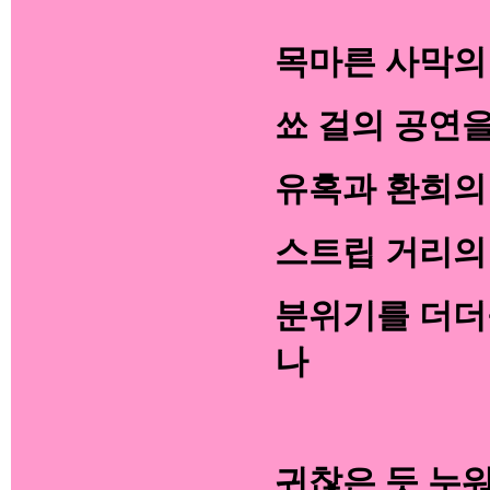
목마른 사막의
쑈 걸의 공연
유혹과 환희의
스트립 거리의
분위기를 더더
나
귀찮은 듯 누