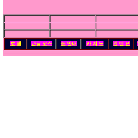
호 텔
관광 코스
쑈 안내
카 지 노
컨 벤 션