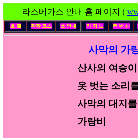
라스베가스 안내 홈 페이지 (
ww
호 텔
관광 코스
쑈 안내
카 지 노
컨 벤 션
사막의 가
산사의 여승이
옷 벗는 소리
사막의 대지를
가랑비