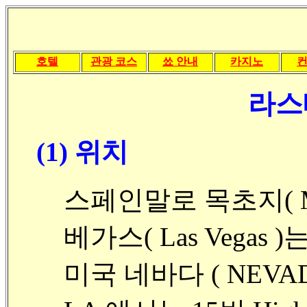
호텔
관광 코스
쑈 안내
카지노
라스
(1) 위치
스페인말로 목초지( M
베가스( Las Vegas )
미국 네바다 ( NEVA