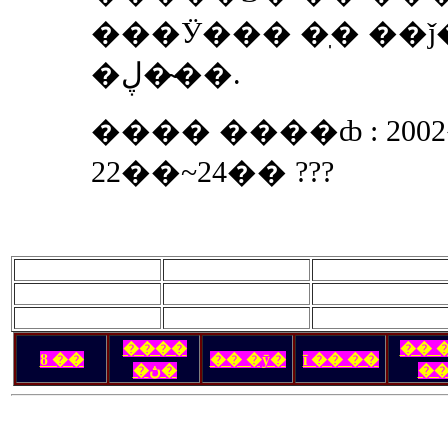
���Ӱ��� �ֽ� ��
�ڸ��̴�.
���� ����ȸ : 200
22��~24�� ???
����
�� 
ȣ ��
�� �ȳ�
ī �� ��
�ڽ�
�