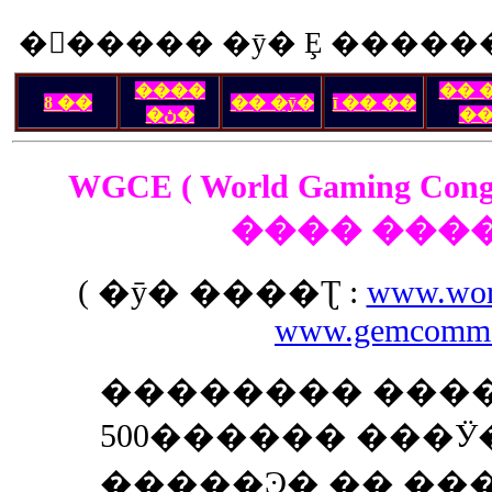
�󽺺����� �ȳ� Ȩ ������
����
�� 
ȣ ��
�� �ȳ�
ī �� ��
�ڽ�
�
WGCE ( World Gaming Congre
( �ȳ� ����Ʈ :
www.wor
www.gemcomm
�������� ���� �ڶ�ȸ��
500������ ���Ӱ
�����Ͽ� �� ��