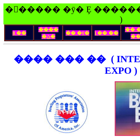
�󽺺����� �ȳ� Ȩ ������
)
����
�� 
ȣ ��
�� �ȳ�
ī �� ��
�ڽ�
�
���� ��� �� ( INTE
EXPO )