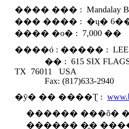
���� ��� : Mandalay Bay C
��� ���� : �ų� 6�
���� �ο� : 7,000 ��
����ó : ����� : LEE
�ּ� : 615 SIX FLAGS 
TX 76011 USA
Fax: (817)633-2940
�ȳ� �� ����Ʈ :
www.
������ ���õ� 
������ �ֱ� ����