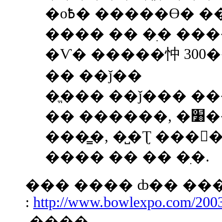
�о߿� �����ϴ�
���� �� �ִ� ����̴
�Ѵ� �����忡 300
�� ��ǰ��
�ֱ��� ��ǰ��� �
�� ������, �׸��� ������
���̳�, �̺�Ʈ ���
���� �� �� �ִ�.
��� ���� ȸ�� ��
:
http://www.bowlexpo.com/2003
����