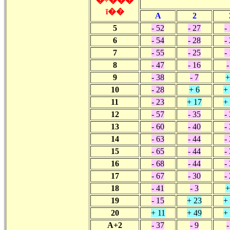
�÷��̾�
ī��
A
2
5
- 52
- 27
-
6
- 54
- 28
-
7
- 55
- 25
-
8
- 47
- 16
-
9
- 38
- 7
+
10
- 28
+ 6
+
11
- 23
+ 17
+
12
- 57
- 35
-
13
- 60
- 40
-
14
- 63
- 44
-
15
- 65
- 44
-
16
- 68
- 44
-
17
- 67
- 30
-
18
- 41
- 3
+
19
- 15
+ 23
+
20
+ 11
+ 49
+
A+2
- 37
- 9
-