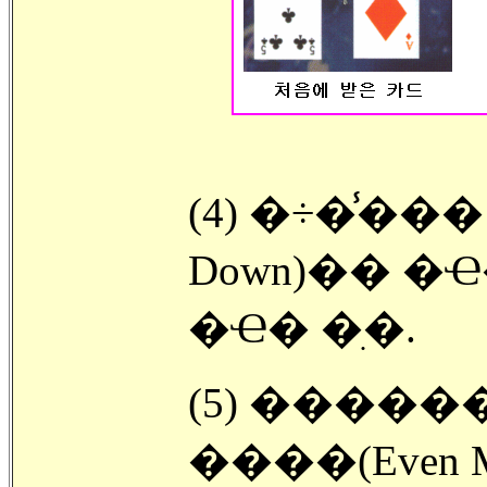
(4) �÷��̾�� �ٺ��ٿ�(Do
Down)�� �Ҽ
�Ҽ� �ִ�.
(5) ������
����(Even M