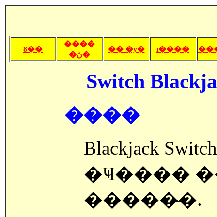
����
ȣ��
�� �ȳ�
ī����
��
�ڽ�
Switch Blackja
����
Blackjack Swit
�Ҹ���� 
�����̴�.