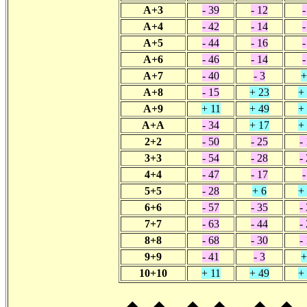
A+3
- 39
- 12
-
A+4
- 42
- 14
-
A+5
- 44
- 16
-
A+6
- 46
- 14
-
A+7
- 40
- 3
+
A+8
- 15
+ 23
+
A+9
+ 11
+ 49
+
A+A
- 34
+ 17
+
2+2
- 50
- 25
-
3+3
- 54
- 28
-
4+4
- 47
- 17
-
5+5
- 28
+ 6
+
6+6
- 57
- 35
-
7+7
- 63
- 44
-
8+8
- 68
- 30
-
9+9
- 41
- 3
+
10+10
+ 11
+ 49
+