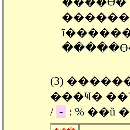
����ϴ� 
������
ī������
�����ϴ
(3) ����
���Ҹ� ��Ȳ
/
-
: % ��ŭ �