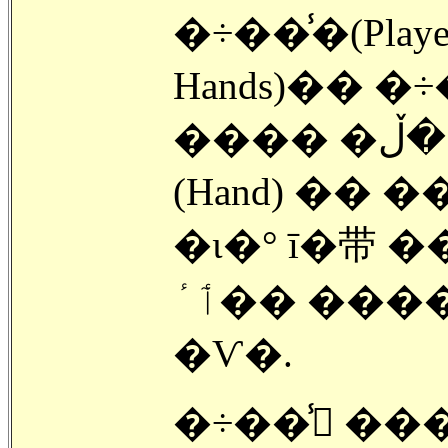
�÷��̾�(Pla
���� �ݾ��� ������ �ڵ�
(Hand) �� 
�ι�° ī�带 ���� �
�ٲٴ� ���� ����ġ(Switch)���
�Ѵ�.
�÷��̾ ��