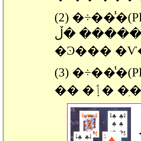
(2) �÷��̾�(Pl
������ �ڵ� (Hand) �� �
�Ͽ��� �Ѵ
(3) �÷��̾�(
�� �ٲܼ� �ִ