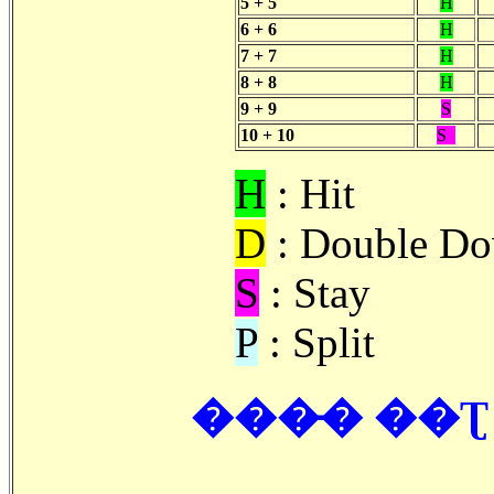
5 + 5
H
6 + 6
H
7 + 7
H
8 + 8
H
9 + 9
S
10 + 10
S
H
: Hit
D
: Double D
S
: Stay
P
: Split
���̵� ��Ʈ ( S