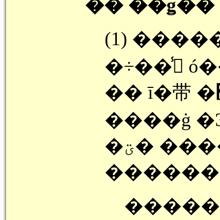
�� ��ǥ��
(1) ����
�÷��̾ ó���
����ġ �Ͽ� (
�ؾ� ���� ���ƾ� ������
������
������