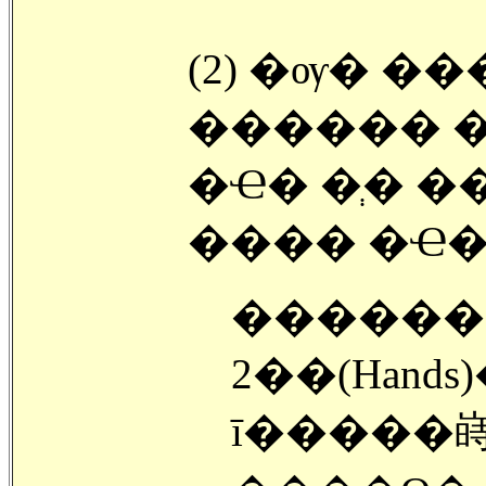
(2) �ѹ� ��
������ �ٺ��ٿ� (Double Down
�Ҽ� �ְ� �� �ٽ� ������(Re-
���� �Ҽ� 
��������
2��(Hand
ī�����嵵 