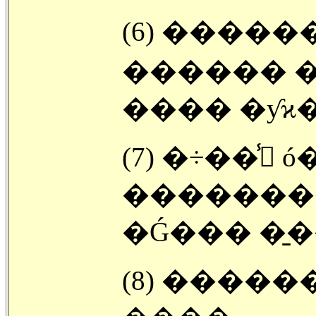
(6) �����
������ �
���� �ƴϰ� 
(7) �÷��̾
��������
�Ǵ��� �̱�
(8) ������(