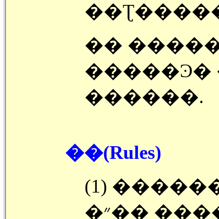
�� ����
�����Ͽ� �ֱٿ� ���޵ǰ� 
�����̴�.
��(Rules)
(1) ����
�״�� ��