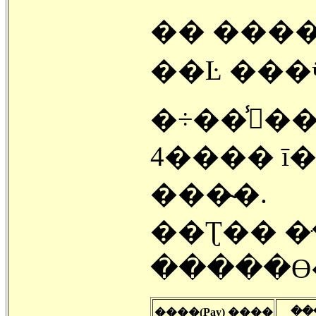
�� ���
��Ŀ ���ӵ
�÷��̾�� �־����� 
4���� ī
���̴�.
��Ʈ�� �ּ�
�����ϴ
���̸
����(Pay) ����