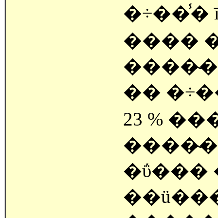
�÷��̾� 
���� �
����̴�
�� �÷��
23 % �
����̴�
�ΰ��� 
��ü���