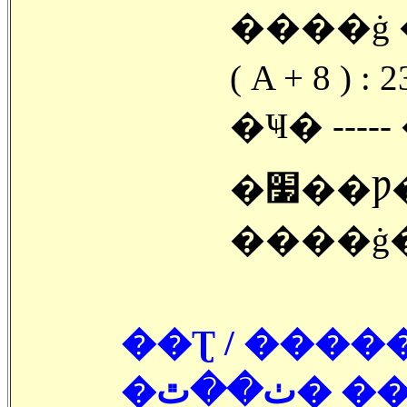
����ġ
( A + 8 ) :
�Ҹ� ---
�׷��Ƿ� �� ��쿡�� ī�带
����ġ
��Ʈ / �����
�ٺ��ٿ