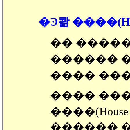
�Ͽ콺 ����(Hou
�� ����
������ �Ͽ
���� ���
���� ���
����(House E
������ �