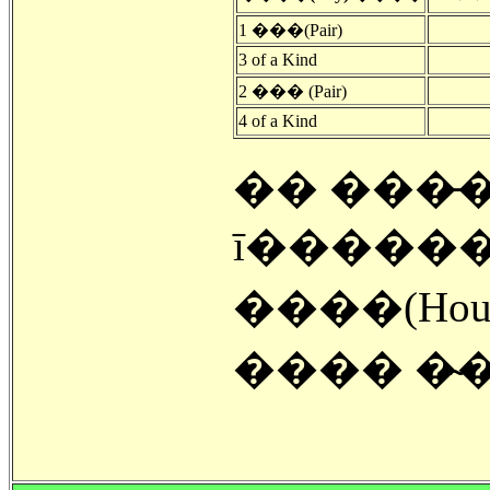
1 ���(Pair)
3 of a Kind
2 ��� (Pair)
4 of a Kind
�� ���̵
ī�����
����(Hous
���� �̴�