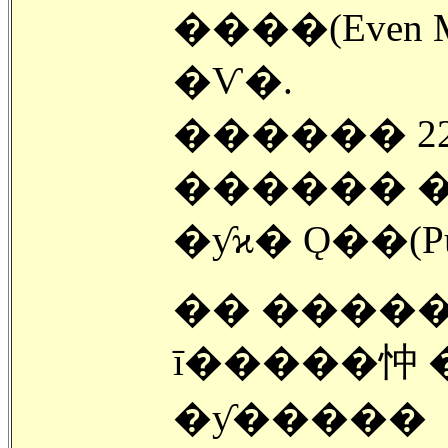
����(Even M
�Ѵ�.
������ 2
������ �
�ƴϰ� Ǫ��(P
�� �����
ī�����忡 
�ƴ�����