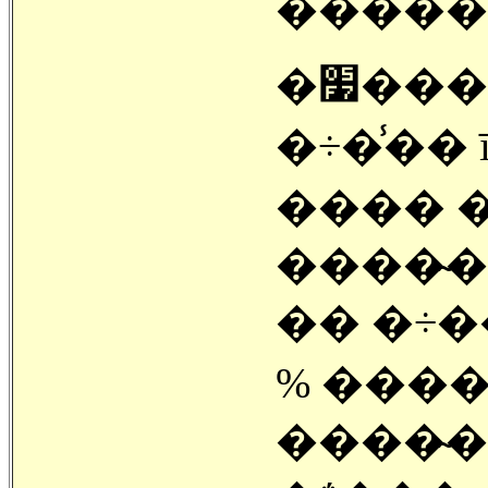
�����
�÷��̾� ī
���� �
����̴�
�� �÷��̾
% ����
����̴�