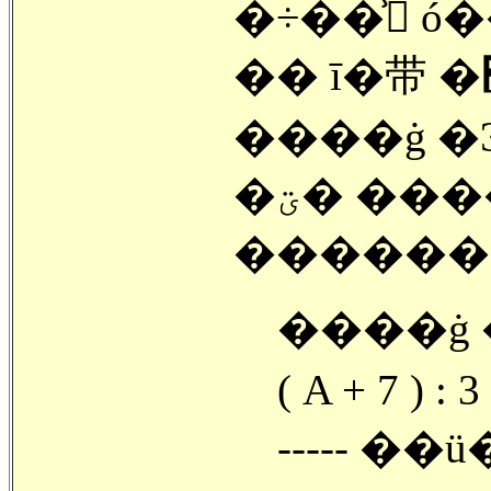
�÷��̾ ó���
����ġ �Ͽ� 
�ؾ� ���� ���ƾ� ������
������
����ġ 
( A + 7 ) :
----- �