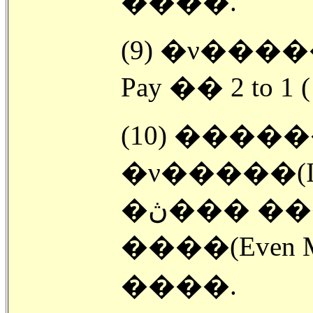
����.
(9) �ν�����
Pay �� 2 to 1 
(10) ����
�ν�����(In
�ڽ��� �������̶�� �̺�
����(Even 
����.