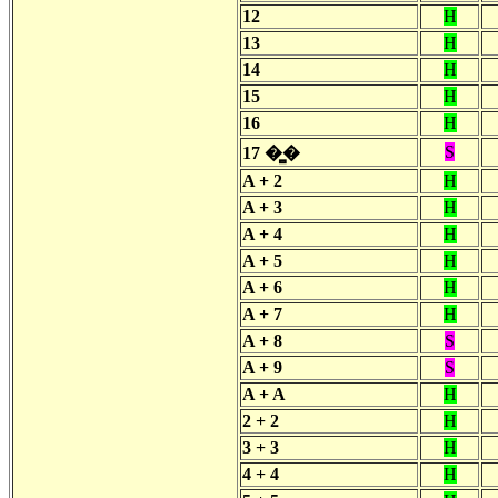
12
H
13
H
14
H
15
H
16
H
S
17 �̻�
A + 2
H
A + 3
H
A + 4
H
A + 5
H
A + 6
H
A + 7
H
A + 8
S
A + 9
S
A + A
H
2 + 2
H
3 + 3
H
4 + 4
H