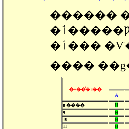
������ 
�ٲ�����Ƿ� Basic Strategy ��
�ٲ��� �Ѵ
���� ��ǥ
�÷��̾� ī��
A
H
8 ����
9
H
10
H
11
H