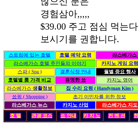
많으신 분은
경험삼아,,,,,
$39.00 주고 점심 먹
보시기를 권합니다.
스트립에 있는 호텔
호텔 예약 요령
라스베가스 
라스베가스 호텔 주인들의 이야기
카지노 게임 요
스파 ( Spa )
결혼식장 안내
월별 중요 행사
호텔별 룸 가격 비교
유명한 쑈
카지노 영어
라스베가스
생활정보
집 수리 요령 ( Handyman Kim )
쑈핑 ( Shopping )
초기 이민자를 위한 정보
라스베가스 뉴스
카지노 산업
라스베가스 지도
호 텔
관광 코스
쑈 안내
카 지 노
컨 벤 션