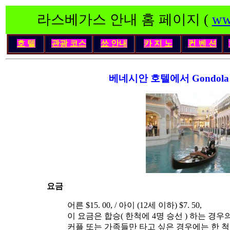
라스베가스 안내 홈 페이지 (
ww
호 텔
관광 코스
쑈 안내
카 지 노
컨 벤 션
베네시안 호텔에서 Gondola
요금
어른 $15. 00, / 아이 (12세 이하) $7. 50,
이 요금은 합승( 한척에 4명 승선 ) 하는 경우
커플 또는 가족들만 타고 싶은 경우에는 한 척당