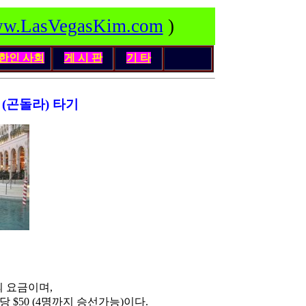
w.LasVegasKim.com
)
한인
사회
게 시 판
기 타
 (곤돌라) 타기
의 요금이며,
 $50 (4명까지 승선가능)이다.