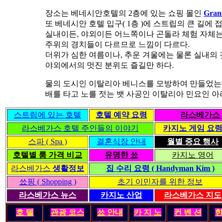
장소는 베네시안호텔의 2층에 있는 쇼핑 몰인
Gran
또 베네시안 호텔 입구( 1층 )에 스트립의 큰 길에 접
실내이든, 야외이든 어느쪽이나 곤돌라 체험 자체는
주위의 경치들이 다르므로 느낌이 다르다.
더위가 심한 여름이나, 추운 겨울에는 물론 실내의 
야외에서의 멋진 분위도 즐길만 하다.
물의 도시인 이탈리아 베니스를 모방하여 만들었는데,,
배를 타고 노를 젓는 뱃 사공인 이탈리아 민요인 아
스트립에 있는 호텔
호텔 예약 요령
라스베가스 
라스베가스 호텔 주인들의 이야기
카지노 게임 요
스파 ( Spa )
결혼식장 안내
월별 중요 행사
호텔별 룸 가격 비교
유명한 쑈
카지노 영어
라스베가스
생활정보
집 수리 요령 ( Handyman Kim )
쑈핑 ( Shopping )
초기 이민자를 위한 정보
라스베가스 뉴스
카지노 산업
라스베가스 지도
호 텔
관광 코스
쑈 안내
카 지 노
컨 벤 션