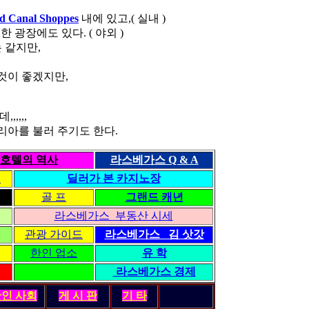
d Canal Shoppes
내에 있고,( 실내 )
한 광장에도 있다. ( 야외 )
 같지만,
것이 좋겠지만,
,,,,
리아를 불러 주기도 한다.
호텔의 역사
라스베가스 Q & A
령
딜러가 본 카지노장
골 프
그랜드 캐년
라스베가스 부동산 시세
관광 가이드
라스베가스 김 삿갓
한인 업소
유 학
라스베가스 경제
한인
사회
게 시 판
기 타