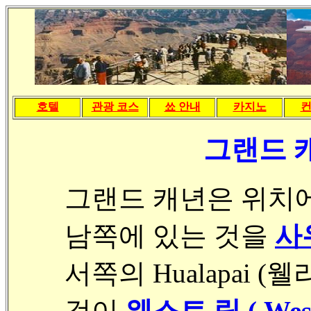
호텔
관광 코스
쑈 안내
카지노
그랜드 
그랜드 캐년은 위치
남쪽에 있는 것을
사우
서쪽의 Hualapai
것이
웨스트 림 ( West