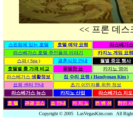
<< 프론 데스크
스트립에 있는 호텔
호텔 예약 요령
라스베가스
라스베가스 호텔 주인들의 이야기
카지노 게임 요
스파 ( Spa )
결혼식장 안내
월별 중요 행사
호텔별 룸 가격 비교
유명한 쑈
카지노 영어
라스베가스
생활정보
집 수리 요령 ( Handyman Kim )
쑈핑 센터 안내
초기 이민자를 위한 정보
라스베가스 뉴스
카지노 산업
라스베가스 지도
호 텔
관광 코스
쑈 안내
카 지 노
컨 벤 션
한인
사
Copyright © 2005 LasVegasKim.com All Rig