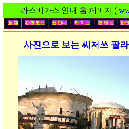
라스베가스 안내 홈 페이지 (
ww
호 텔
관광 코스
쑈 안내
카 지 노
컨 벤 션
한
사진으로 보는 씨저쓰 팔라스