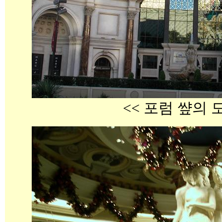
<< 포럼 썊의 모