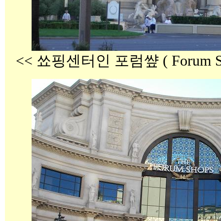
<< 쑈핑센터인 포럼썊 ( Forum S