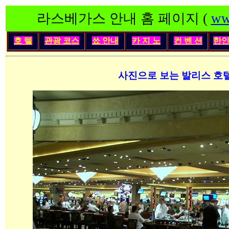
라스베가스 안내 홈 페이지 (
ww
호 텔
관광 코스
쑈 안내
카 지 노
컨 벤 션
한
사진으로 보는 발리스 호텔의