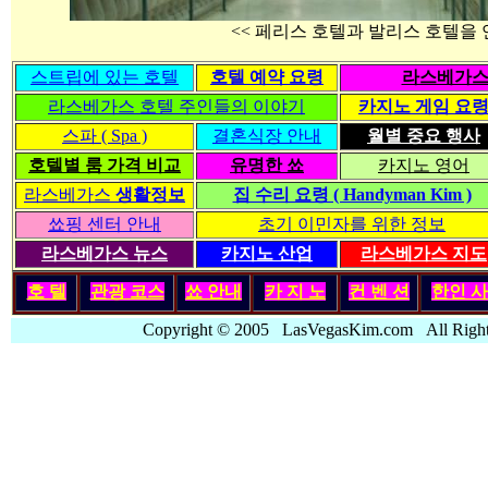
<< 페리스 호텔과 발리스 호텔을 
스트립에 있는 호텔
호텔 예약 요령
라스베가스
라스베가스 호텔 주인들의 이야기
카지노 게임 요
스파 ( Spa )
결혼식장 안내
월별 중요 행사
호텔별 룸 가격 비교
유명한 쑈
카지노 영어
라스베가스
생활정보
집 수리 요령 ( Handyman Kim )
쑈핑 센터 안내
초기 이민자를 위한 정보
라스베가스 뉴스
카지노 산업
라스베가스 지도
호 텔
관광 코스
쑈 안내
카 지 노
컨 벤 션
한인
사
Copyright © 2005 LasVegasKim.com All Rig