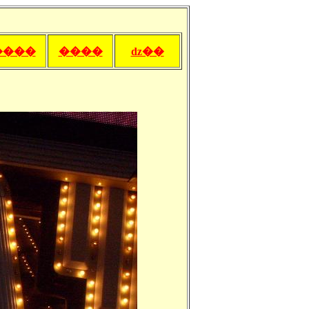
����
����
ǳ��