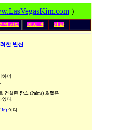
w.LasVegasKim.com
)
한인
사회
게 시 판
기 타
화려한 변신
치하며
.
로 건설된 팜스 (Palms) 호텔은
하였다.
r.)
이다.