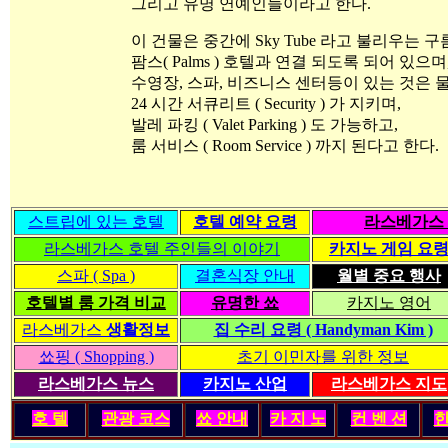
그리고 유명 연예인들이라고 한다.
이 건물은 중간에 Sky Tube 라고 불리우는 
팜스( Palms ) 호텔과 연결 되도록 되어 있으며
수영장, 스파, 비즈니스 센터등이 있는 것은 
24 시간 서큐리트 ( Security ) 가 지키며,
발레 파킹 ( Valet Parking ) 도 가능하고,
룸 서비스 ( Room Service ) 까지 된다고 한다.
스트립에 있는 호텔
호텔 예약 요령
라스베가스 
라스베가스 호텔 주인들의 이야기
카지노 게임 요
스파 ( Spa )
결혼식장 안내
월별 중요 행사
호텔별 룸 가격 비교
유명한 쑈
카지노 영어
라스베가스
생활정보
집 수리 요령 ( Handyman Kim )
쑈핑 ( Shopping )
초기 이민자를 위한 정보
라스베가스 뉴스
카지노 산업
라스베가스 지도
호 텔
관광 코스
쑈 안내
카 지 노
컨 벤 션