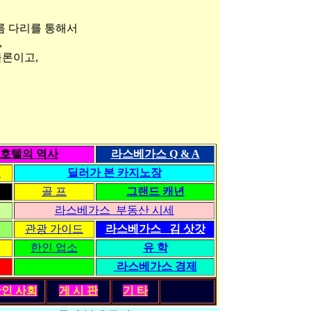
구름 다리를 통해서
,
물론이고,
호텔의 역사
라스베가스 Q & A
령
딜러가 본 카지노장
골 프
그랜드 캐년
라스베가스 부동산 시세
관광 가이드
라스베가스 김 삿갓
한인 업소
유 학
라스베가스 경제
한인
사회
게 시 판
기 타