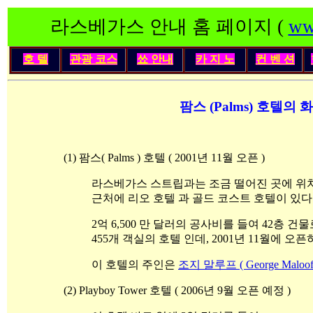
라스베가스 안내 홈 페이지 (
ww
호 텔
관광 코스
쑈 안내
카 지 노
컨 벤 션
팜스 (Palms) 호텔의 
(1) 팜스( Palms ) 호텔 ( 2001년 11월 오픈 )
라스베가스 스트립과는 조금 떨어진 곳에 위
근처에 리오 호텔 과 골드 코스트 호텔이 있다
2억 6,500 만 달러의 공사비를 들여 42층 건물
455개 객실의 호텔 인데, 2001년 11월에 오픈
이 호텔의 주인은
조지 말루프 ( George Maloof J
(2) Playboy Tower 호텔 ( 2006년 9월 오픈 예정 )